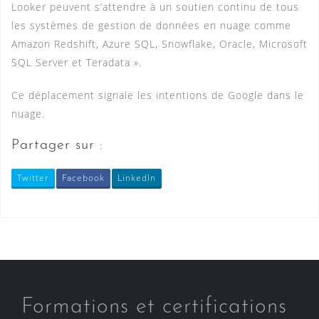
Looker peuvent s’attendre à un soutien continu de tous
les systèmes de gestion de données en nuage comme
Amazon Redshift, Azure SQL, Snowflake, Oracle, Microsoft
SQL Server et Teradata ».
Ce déplacement signale les intentions de Google dans le
nuage.
Partager sur :
Twitter
Facebook
LinkedIn
Formations et certifications