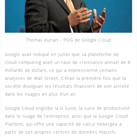
Thomas Kurian – PDG de Google Cloud
Google avait indiqué en juillet que sa plateforme de
cloud computing avait un taux de croissance annuel de 8
milliards de dollars, ce qui a impressionné certains
analystes de Wall Street. C’était la première fois que la
société divulguait les résultats financiers de son activité
dans les nuages en plus d’un an.
Google Cloud englobe la G Suite, la suite de productivité
dans le nuage de l’entreprise, ainsi que la Google Cloud
Platform, qui offre une capacité de calcul hébergée à
partir de ses propres centres de données massifs.