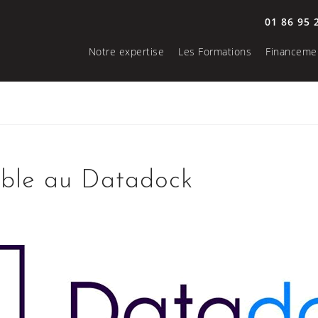
01 86 95 
Notre expertise
Les Formations
Financeme
able au Datadock