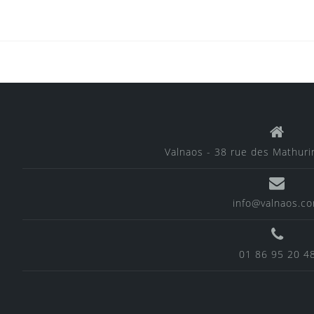
Valnaos - 38 rue des Mathur
info@valnaos.c
01 86 95 20 4