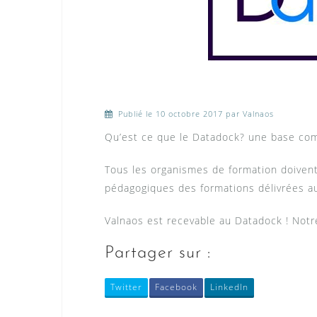
Publié le
10 octobre 2017
par Valnaos
Qu’est ce que le Datadock? une base com
Tous les organismes de formation doivent 
pédagogiques des formations délivrées au
Valnaos est recevable au Datadock ! Notr
Partager sur :
Twitter
Facebook
LinkedIn