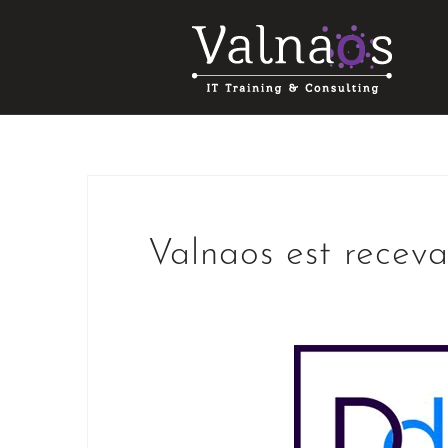
Skip
to
content
Valnaos est recev